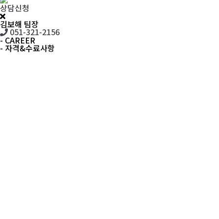
상담신청
김보해
팀장
051-321-2156
- CAREER
- 자격&수료사항