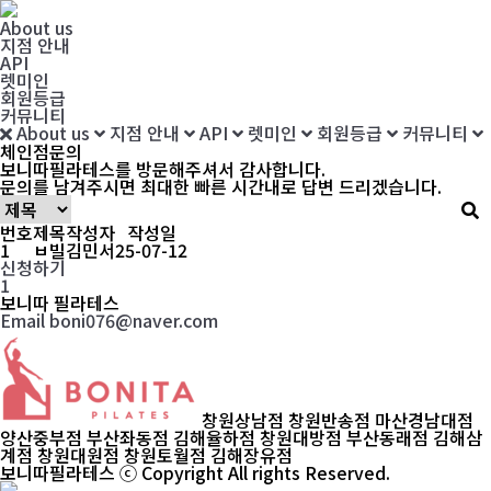
About us
지점 안내
API
렛미인
회원등급
커뮤니티
About us
지점 안내
API
렛미인
회원등급
커뮤니티
체인점문의
보니따필라테스
를 방문해주셔서 감사합니다.
문의를 남겨주시면 최대한
빠른 시간내로 답변 드리겠습니다.
번호
제목
작성자
작성일
1
ㅂ빌
김민서
25-07-12
신청하기
1
보니따 필라테스
Email boni076@naver.com
창원상남점
창원반송점
마산경남대점
양산중부점
부산좌동점
김해율하점
창원대방점
부산동래점
김해삼
계점
창원대원점
창원토월점
김해장유점
보니따필라테스 ⓒ Copyright All rights Reserved.