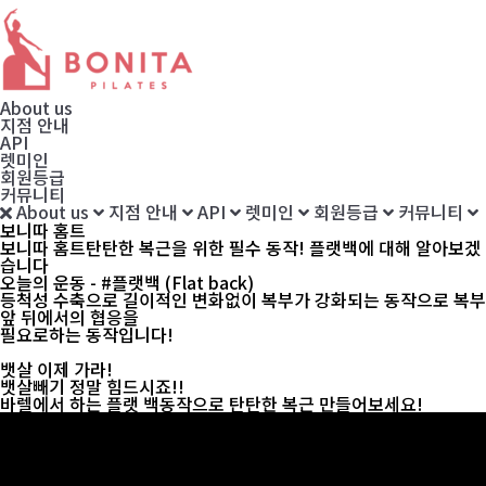
About us
지점 안내
API
렛미인
회원등급
커뮤니티
About us
지점 안내
API
렛미인
회원등급
커뮤니티
보니따 홈트
보니따 홈트
탄탄한 복근을 위한 필수 동작! 플랫백에 대해 알아보겠
습니다
오늘의 운동 - #플랫백 (Flat back)
등척성 수축으로 길이적인 변화없이 복부가 강화되는 동작으로 복부
앞 뒤에서의 협응을
필요로하는 동작입니다!
뱃살 이제 가라!
뱃살빼기 정말 힘드시죠!!
바렐에서 하는 플랫 백동작으로 탄탄한 복근 만들어보세요!