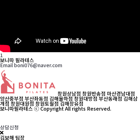
1
보니따 필라테스
Email boni076@naver.com
창원상남점
창원반송점
마산경남대점
양산중부점
부산좌동점
김해율하점
창원대방점
부산동래점
김해삼
계점
창원대원점
창원토월점
김해장유점
보니따필라테스 ⓒ Copyright All rights Reserved.
상담신청
김보해
팀장