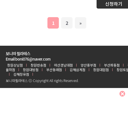
신청하기
1
2
»
보니따 필라테스
Email boni076@naver.com
창원상남점
창원반송점
마산경남대점
양산중부점
부산좌동점
율하점
창원대방점
부산동래점
김해삼계점
창원대원점
창원토
김해장유점
보니따필라테스 ⓒ Copyright All rights Reserved.