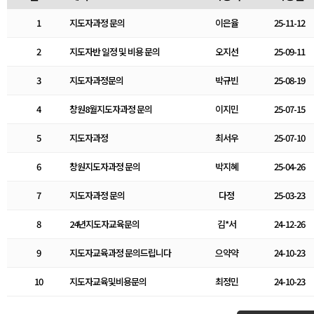
1
지도자과정 문의
이은율
25-11-12
2
지도자반 일정 및 비용 문의
오지선
25-09-11
3
지도자과정문의
박규빈
25-08-19
4
창원8월지도자과정 문의
이지민
25-07-15
5
지도자과정
최서우
25-07-10
6
창원지도자과정 문의
박지혜
25-04-26
7
지도자과정 문의
다정
25-03-23
8
24년지도자교육문의
김*서
24-12-26
9
지도자교육과정 문의드립니다
으약약
24-10-23
10
지도자교육및비용문의
최정민
24-10-23