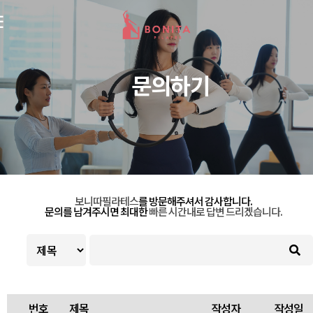
☰
문의하기
보니따필라테스
를 방문해주셔서 감사합니다.
문의를 남겨주시면 최대한
빠른 시간내로 답변 드리겠습니다.
번호
제목
작성자
작성일