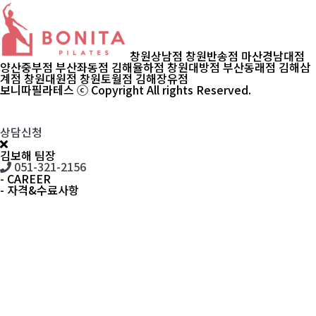
창원상남점
창원반송점
마산경남대점
양산중부점
부산좌동점
김해율하점
창원대방점
부산동래점
김해삼
계점
창원대원점
창원토월점
김해장유점
보니따필라테스 ⓒ Copyright All rights Reserved.
상담신청
김보해
팀장
051-321-2156
- CAREER
- 자격&수료사항