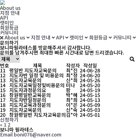
About us
지점 안내
API
렛미인
회원등급
커뮤니티
About us
지점 안내
API
렛미인
회원등급
커뮤니티
문의하기
보니따필라테스
를 방문해주셔서 감사합니다.
문의를 남겨주시면 최대한
빠른 시간내로 답변 드리겠습니다.
번호
제목
작성자
작성일
11
평일반 지도자교육문의
최*진
24-06-28
12
지도자반 일정 및 비용문의
최*정
24-06-20
13
지도자교육문의
신*희
24-05-26
14
지도자교육일정및비용문의
미나
24-05-20
15
지도자과정문의요
팜
24-05-19
16
창원평일반교육문의
박*혜
24-05-15
17
지도자반일정문의
최*희
24-05-13
18
지도자교육과정문의
이*은
24-05-09
19
지도자교육문의
신*숙
24-05-03
20
창원평일반 지도자교육문의
김*아
24-05-01
신청하기
«
1
2
보니따 필라테스
Email boni076@naver.com